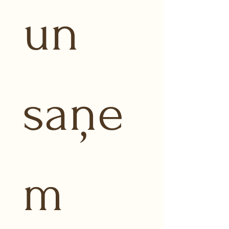
un 
saņe
m 