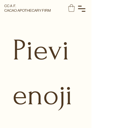
CC A F.
CACAO APOTHECARY FIRM
Pievi
enoji