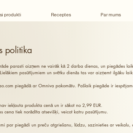
si produkti
Receptes
Par mums
 politika
rāde parasti aizņem ne vairāk kā 2 darba dienas, un piegādes laiks
ielākiem pasūtījumiem un svētku dienās tas var aizņemt ilgāku laik
ao.com
piegādā ar Omniva pakomātu.
Pašlaik piegāde ir iespējama
av iekļauta produkta cenā un ir sākot no
2,99 EUR.
s cena tiek norādīta atsevišķi, veicot katru pasūtījumu.
umi par piegādi un preču atgriešanu, lūdzu, sazinieties ar veikalu, 