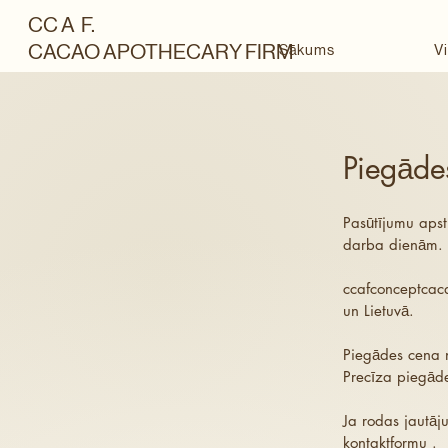
CC A F.
CACAO APOTHECARY FIRM
Sākums
Vi
Piegādes
Pasūtījumu apst
darba dienām. L
ccafconceptcac
un Lietuvā.
Piegādes cena n
Precīza piegāde
Ja rodas jautāj
kontaktformu
.