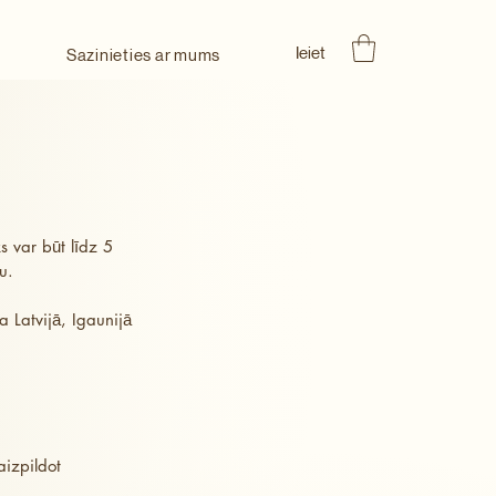
Ieiet
Sazinieties ar mums
 var būt līdz 5
u.
 Latvijā, Igaunijā
aizpildot