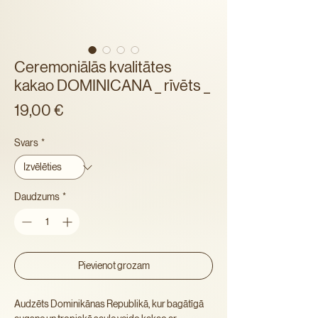
Ceremoniālās kvalitātes
kakao DOMINICANA _ rīvēts _
Cena
19,00 €
Svars
*
Daudzums
*
Pievienot grozam
Audzēts Dominikānas Republikā, kur bagātīgā