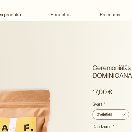
si produkti
Receptes
Par mums
Ceremoniālās 
DOMINICANA 
Cena
17,00 €
Svars
*
Izvēlēties
Daudzums
*