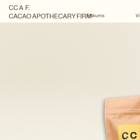
CC A F.
CACAO APOTHECARY FIRM
Sākums
Vi