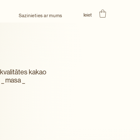
Ieiet
Sazinieties ar mums
kvalitātes kakao
_ masa _