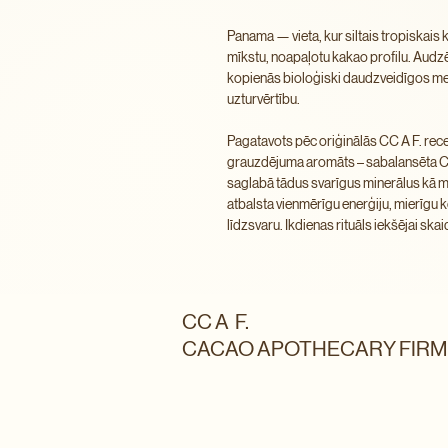
Panama — vieta, kur siltais tropiskais
mīkstu, noapaļotu kakao profilu. Audz
kopienās bioloģiski daudzveidīgos mež
uzturvērtību.
Pagatavots pēc oriģinālās CC A F. rece
grauzdējuma aromāts – sabalansēta Crio
saglabā tādus svarīgus minerālus kā ma
atbalsta vienmērīgu enerģiju, mierīgu
līdzsvaru. Ikdienas rituāls iekšējai skai
CC A F.
CACAO APOTHECARY FIRM