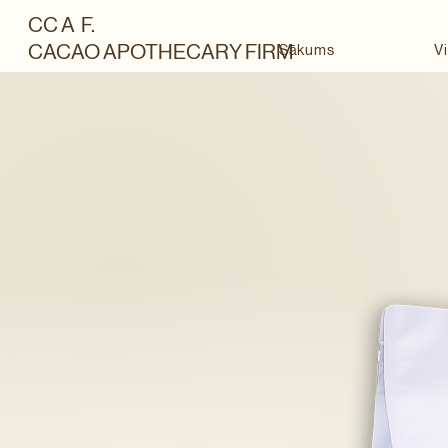
CC A F.
CACAO APOTHECARY FIRM
Sākums
Vi