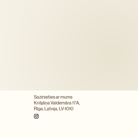
p cukuri: 2,1 g
Sazinieties ar mums
Krišjāņa Valdemāra 17A,
Rīga, Latvija, LV-1010