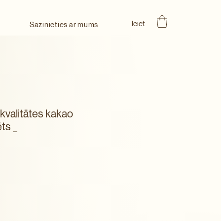
Ieiet
Sazinieties ar mums
kvalitātes kakao
ts _