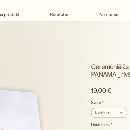
si produkti
Receptes
Par mums
Ceremoniālās 
PANAMA _ rīvē
Cena
19,00 €
Svars
*
Izvēlēties
Daudzums
*