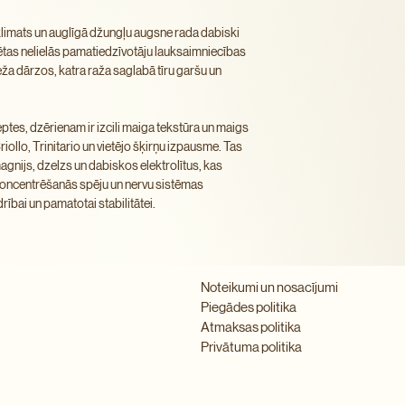
 klimats un auglīgā džungļu augsne rada dabiski
Ogļhidrāti: 27 g / tostar
ētas nelielās pamatiedzīvotāju lauksaimniecības
a dārzos, katra raža saglabā tīru garšu un
Olbaltumvielas: 11 g
Sāls: 0,1 g
ptes, dzērienam ir izcili maiga tekstūra un maigs
llo, Trinitario un vietējo šķirņu izpausme. Tas
gnijs, dzelzs un dabiskos elektrolītus, kas
 koncentrēšanās spēju un nervu sistēmas
drībai un pamatotai stabilitātei.
Noteikumi un nosacījumi
Piegādes politika
Atmaksas politika
Privātuma politika